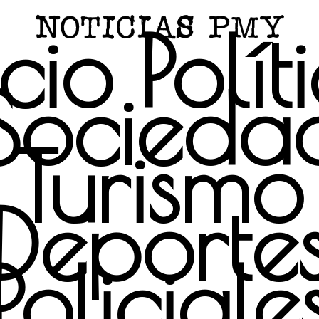
icio
Polít
Socieda
Turismo
Deporte
Policiale