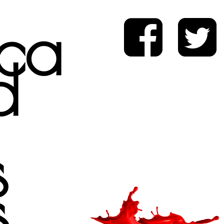
ica
d
s
s