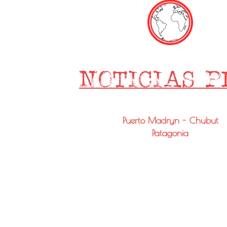
Puerto Madryn - Chubut
Patagonia
Email: info@noticiaspmy.com