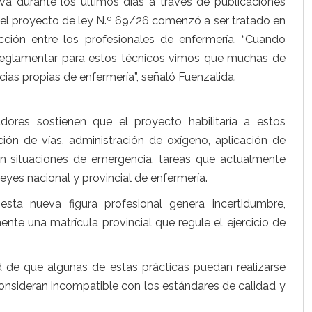
va durante los últimos días a través de publicaciones
ó, el proyecto de ley N.º 69/26 comenzó a ser tratado en
ción entre los profesionales de enfermería. “Cuando
reglamentar para estos técnicos vimos que muchas de
ias propias de enfermería”, señaló Fuenzalida.
adores sostienen que el proyecto habilitaría a estos
ión de vías, administración de oxígeno, aplicación de
en situaciones de emergencia, tareas que actualmente
eyes nacional y provincial de enfermería.
sta nueva figura profesional genera incertidumbre,
te una matrícula provincial que regule el ejercicio de
 de que algunas de estas prácticas puedan realizarse
 consideran incompatible con los estándares de calidad y