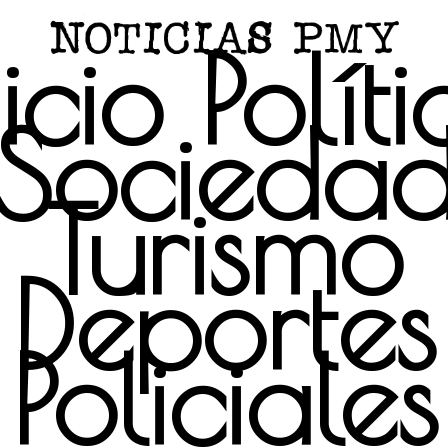
icio
Polít
Socieda
Turismo
Deportes
Policiales