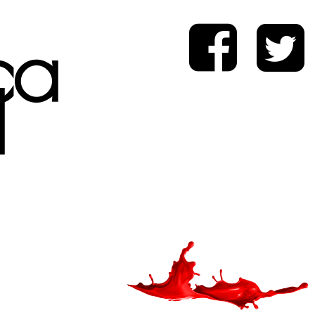
ica
d