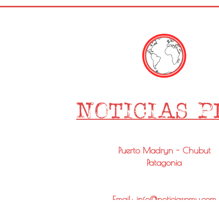
Puerto Madryn - Chubut
Patagonia
Email: info@noticiaspmy.com