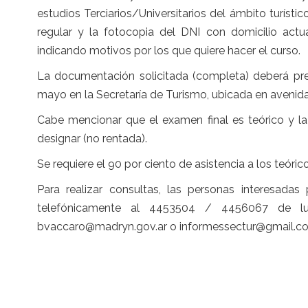
estudios Terciarios/Universitarios del ámbito turísti
regular y la fotocopia del DNI con domicilio actu
indicando motivos por los que quiere hacer el curso.
La documentación solicitada (completa) deberá pres
mayo en la Secretaría de Turismo, ubicada en avenida
Cabe mencionar que el examen final es teórico y la
designar (no rentada).
Se requiere el 90 por ciento de asistencia a los teóric
Para realizar consultas, las personas interesada
telefónicamente al 4453504 / 4456067 de l
bvaccaro@madryn.gov.ar o informessectur@gmail.c