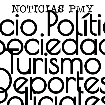
icio
Polít
Socieda
Turismo
Deporte
Policiale