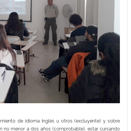
imiento de idioma Inglés u otros (excluyente) y sobre
ryn no menor a dos años (comprobable), estar cursando