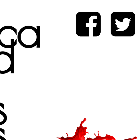
ica
d
s
s