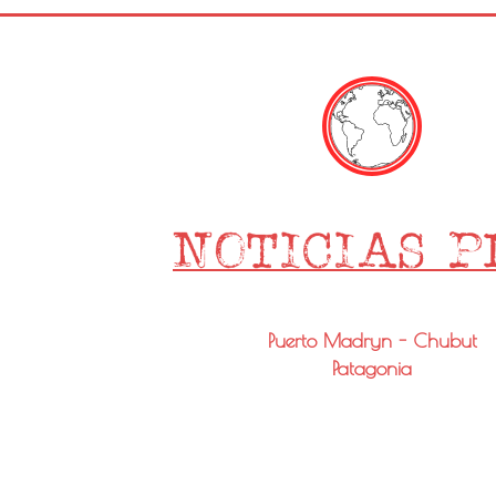
Puerto Madryn - Chubut
Patagonia
Email: info@noticiaspmy.com