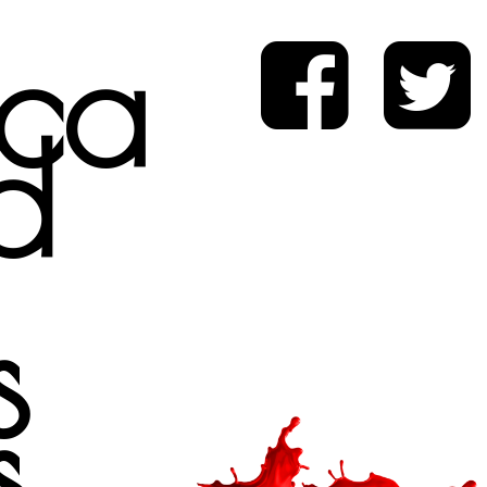
ica
d
s
s