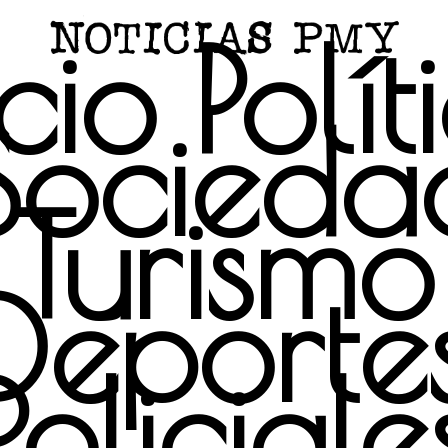
icio
Polít
Socieda
Turismo
Deporte
Policiale