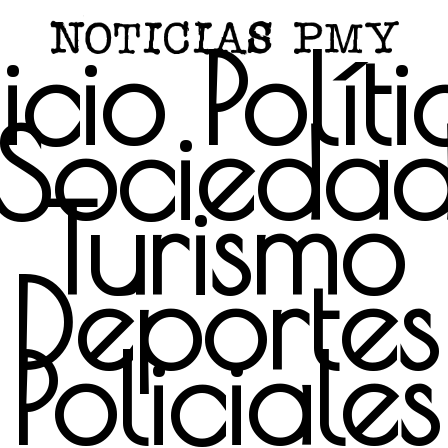
icio
Polít
Socieda
Turismo
Deportes
Policiales