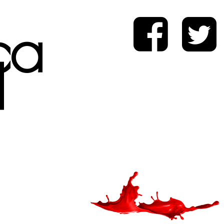
ica
d