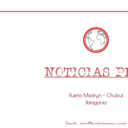
Puerto Madryn - Chubut
Patagonia
Email: info@noticiaspmy.com