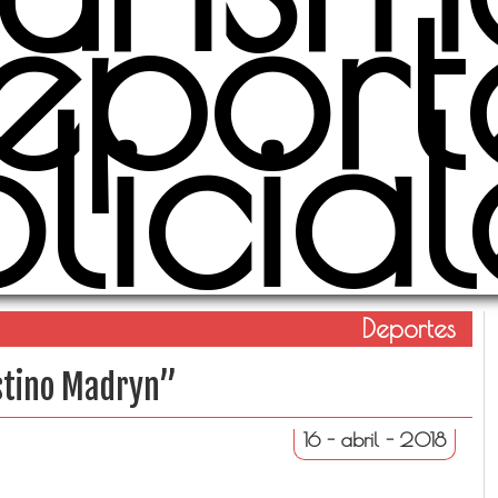
eport
olicial
Deportes
estino Madryn”
16 - abril - 2018