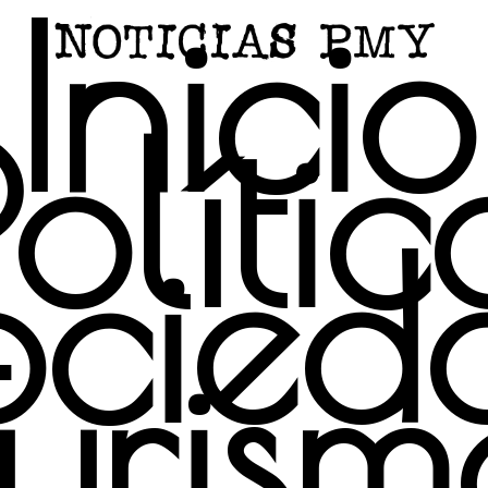
Inicio
Polític
ocied
Turism