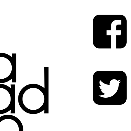
a
ad
o