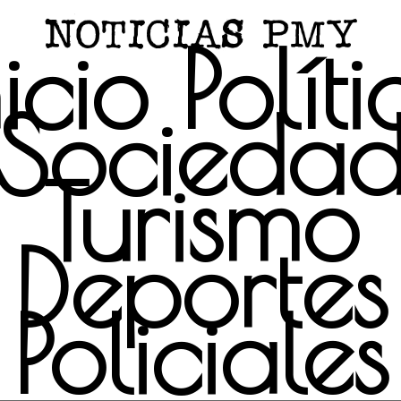
nicio
Políti
Socieda
Turismo
Deportes
Policiales