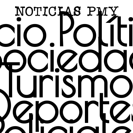
cio
Polí
Socieda
Turismo
Deporte
Policiale