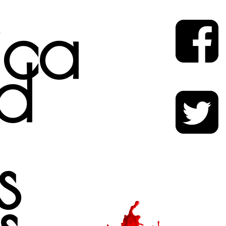
tica
d
s
s