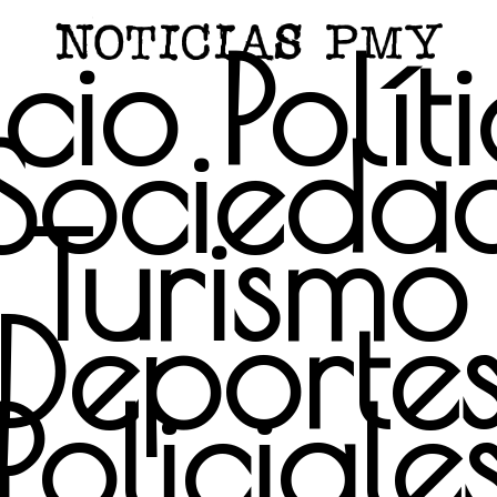
icio
Polít
Socieda
Turismo
Deporte
Policiale