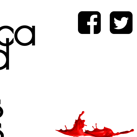
ica
d
s
s