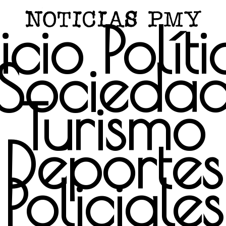
icio
Polít
Socieda
Turismo
Deportes
Policiales