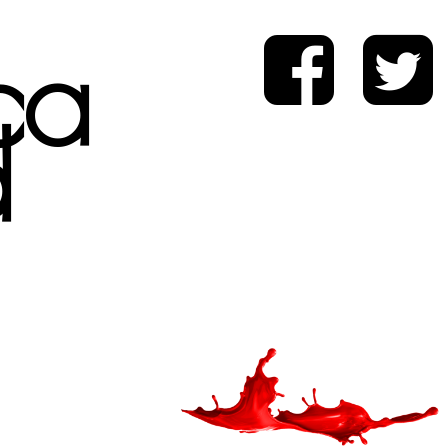
ica
d