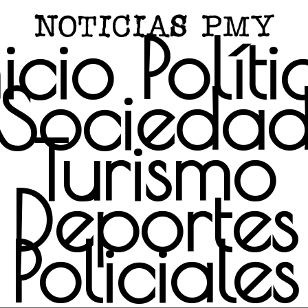
nicio
Políti
Socieda
Turismo
Deportes
Policiales