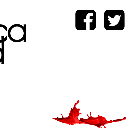
ica
d