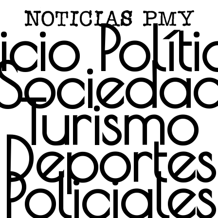
icio
Polít
Socieda
Turismo
Deportes
Policiales