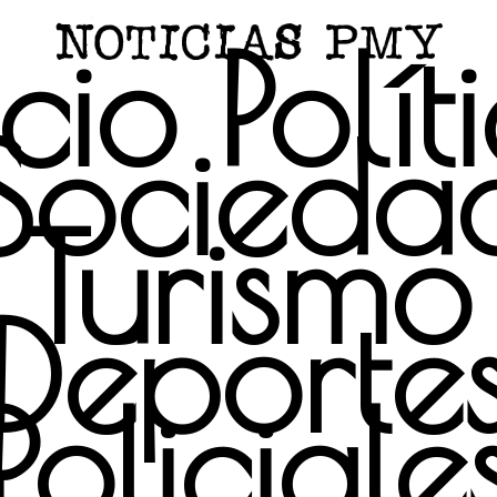
icio
Polít
Socieda
Turismo
Deporte
Policiale