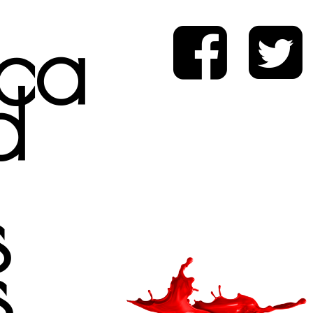
ica
d
s
s