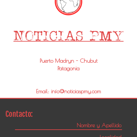
Puerto Madryn - Chubut
Patagonia
Email: info@noticiaspmy.com
Contacto: