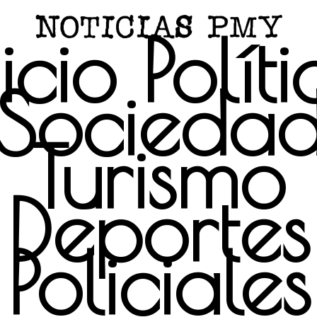
icio
Polít
Socieda
Turismo
Deportes
Policiales