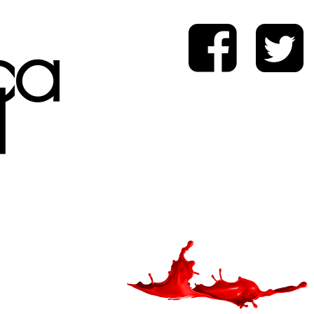
ica
d