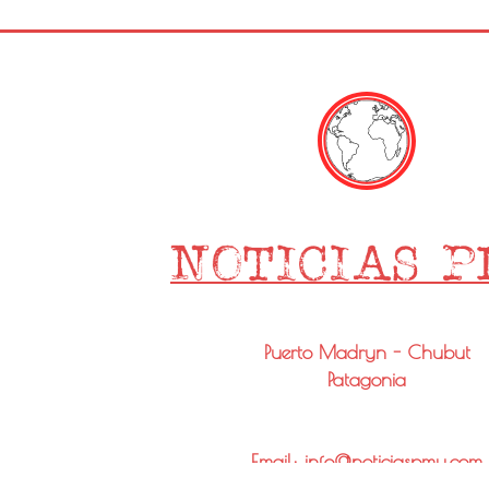
Puerto Madryn - Chubut
Patagonia
Email: info@noticiaspmy.com