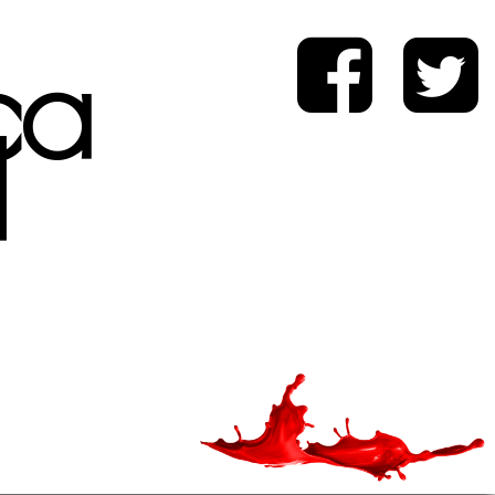
ica
d