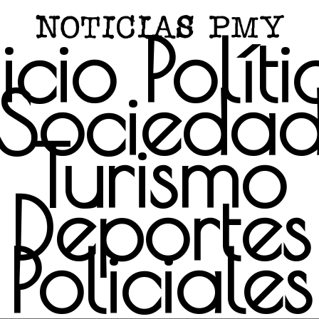
icio
Polít
Socieda
Turismo
Deportes
Policiales