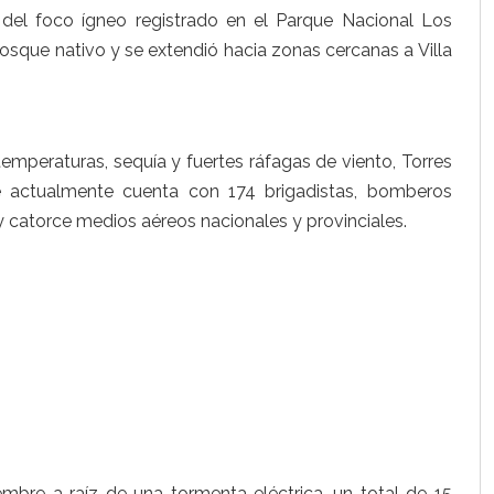
 del foco ígneo registrado en el Parque Nacional Los
osque nativo y se extendió hacia zonas cercanas a Villa
temperaturas, sequía y fuertes ráfagas de viento, Torres
e actualmente cuenta con 174 brigadistas, bomberos
y catorce medios aéreos nacionales y provinciales.
embre a raíz de una tormenta eléctrica, un total de 15