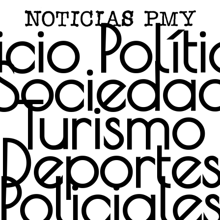
icio
Polít
Socieda
Turismo
Deporte
Policiale