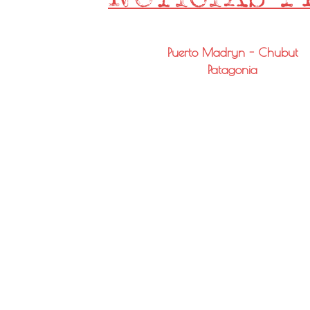
Puerto Madryn - Chubut
Patagonia
Email: info@noticiaspmy.com