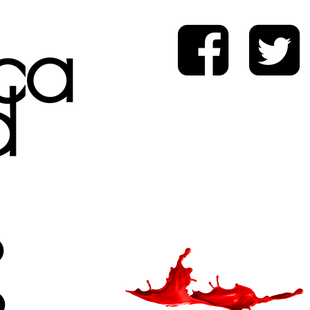
ica
d
s
s