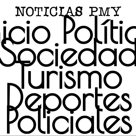
nicio
Políti
Socieda
Turismo
Deportes
Policiales