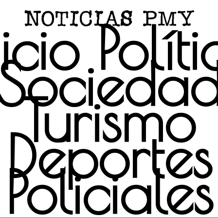
icio
Polít
Socieda
Turismo
Deportes
Policiales