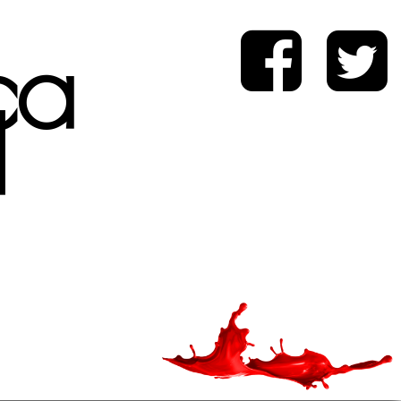
ica
d