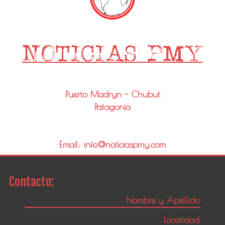
Puerto Madryn - Chubut
Patagonia
Email: info@noticiaspmy.com
Contacto: