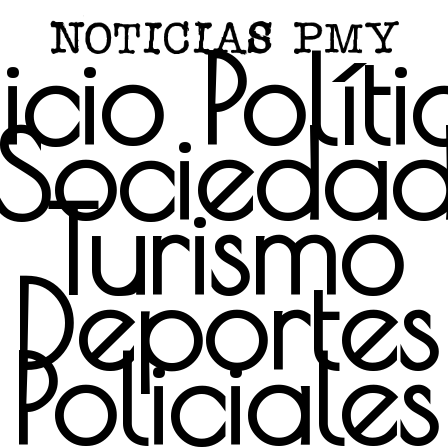
icio
Polít
Socieda
Turismo
Deportes
Policiales