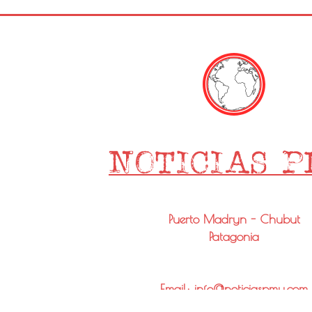
Puerto Madryn - Chubut
Patagonia
Email: info@noticiaspmy.com