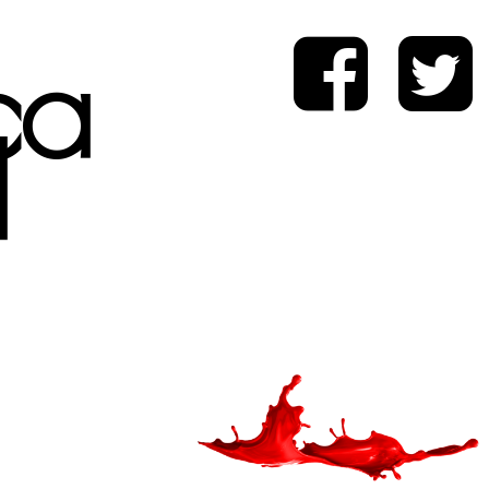
ica
d