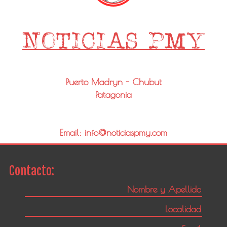
Puerto Madryn - Chubut
Patagonia
Email: info@noticiaspmy.com
Contacto: