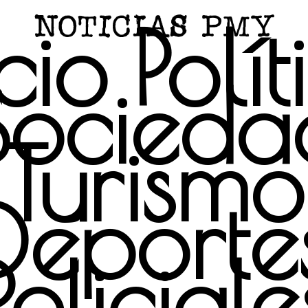
icio
Polít
Socieda
Turismo
Deporte
Policiale