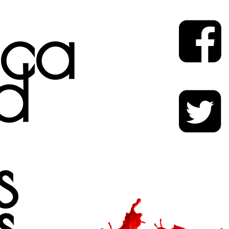
ica
d
s
s