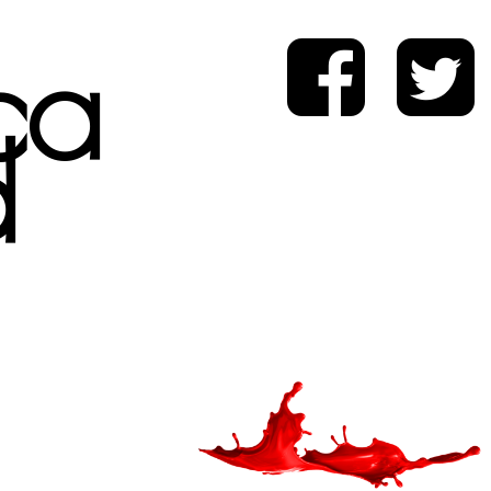
ica
d