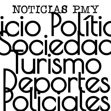
icio
Polít
Socieda
Turismo
Deportes
Policiales