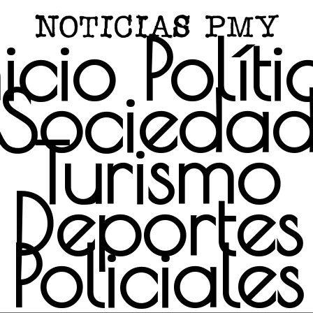
nicio
Políti
Socieda
Turismo
Deportes
Policiales