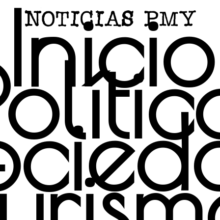
Inicio
Polític
ocied
Turism