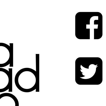
a
ad
o