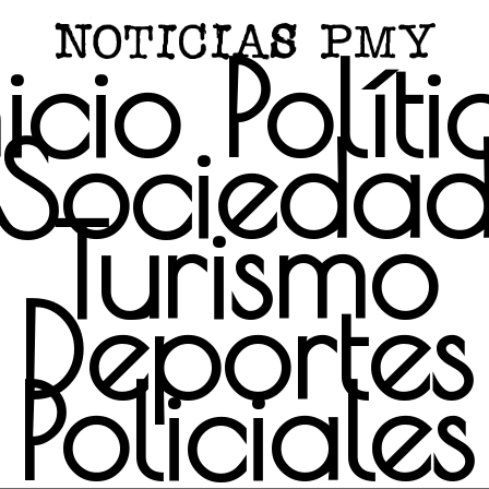
nicio
Políti
Socieda
Turismo
Deportes
Policiales