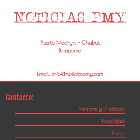
Puerto Madryn - Chubut
Patagonia
Email: info@noticiaspmy.com
Contacto: