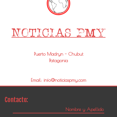
Puerto Madryn - Chubut
Patagonia
Email: info@noticiaspmy.com
Contacto: