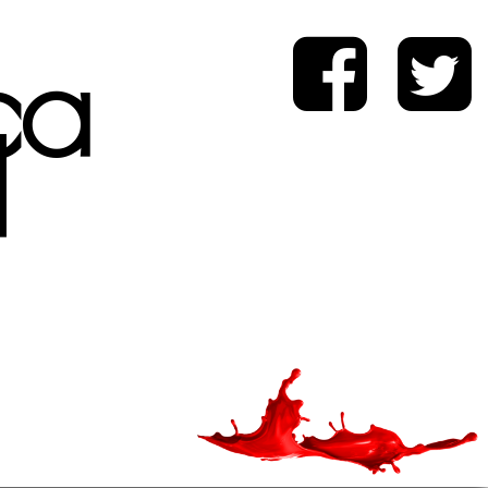
ica
d