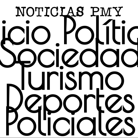
icio
Polít
Socieda
Turismo
Deportes
Policiales