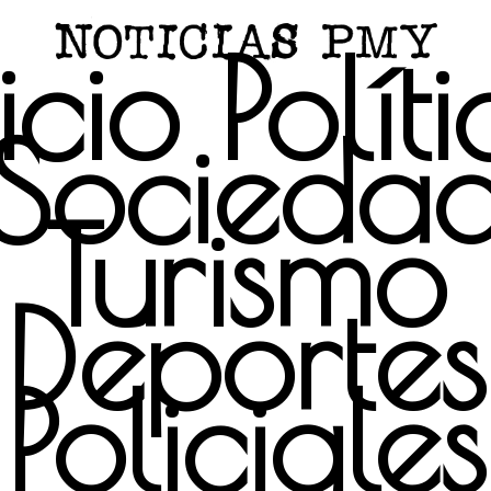
icio
Polít
Socieda
Turismo
Deportes
Policiales