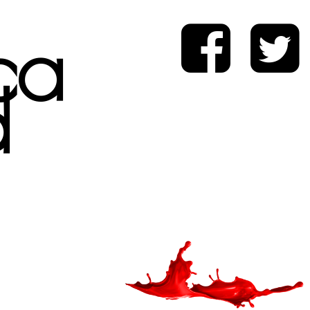
ica
d