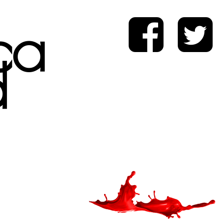
ica
d