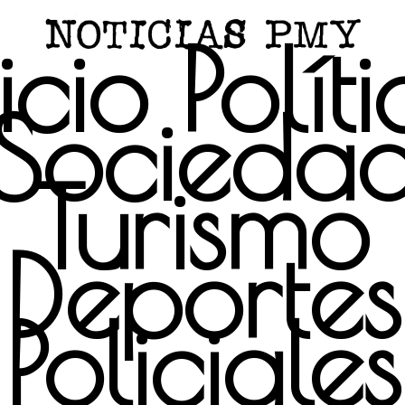
icio
Polít
Socieda
Turismo
Deportes
Policiales