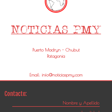
Puerto Madryn - Chubut
Patagonia
Email: info@noticiaspmy.com
Contacto: