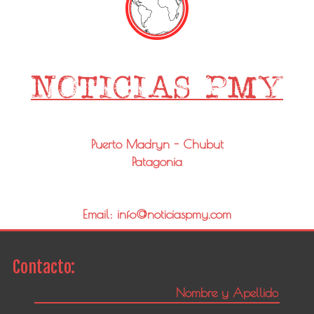
Puerto Madryn - Chubut
Patagonia
Email: info@noticiaspmy.com
Contacto: