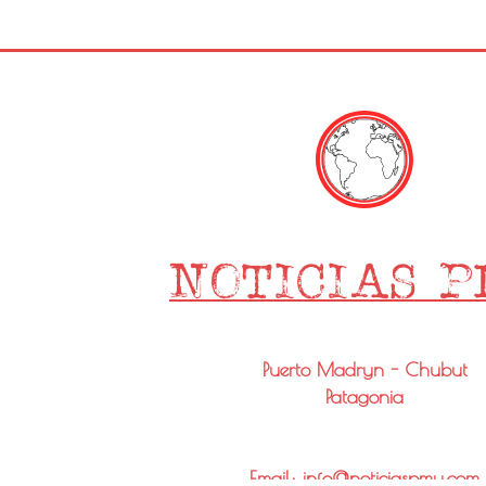
Puerto Madryn - Chubut
Patagonia
Email: info@noticiaspmy.com