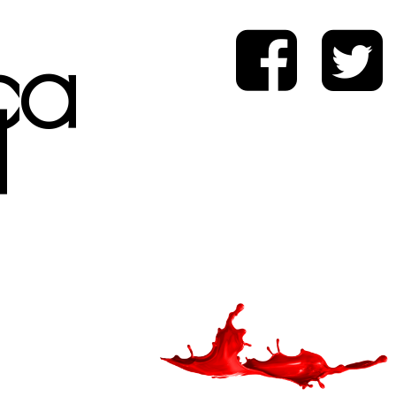
ica
d