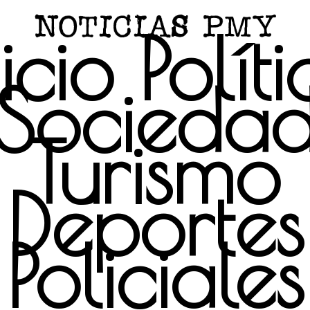
icio
Polít
Socieda
Turismo
Deportes
Policiales