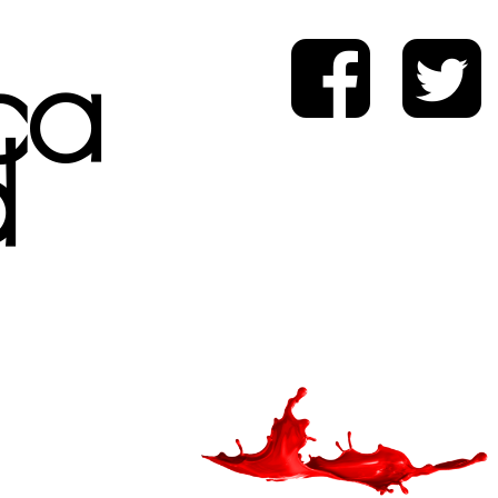
ica
d