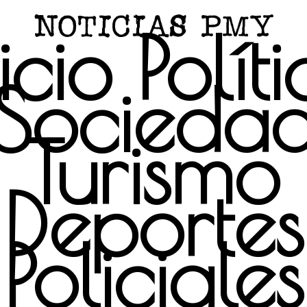
icio
Polít
Socieda
Turismo
Deportes
Policiales