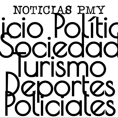
icio
Polít
Socieda
Turismo
Deportes
Policiales