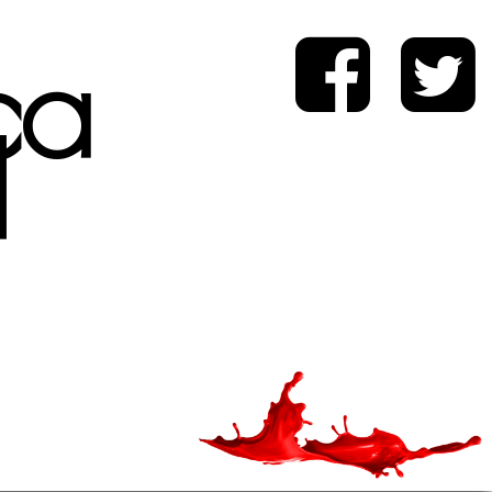
ica
d