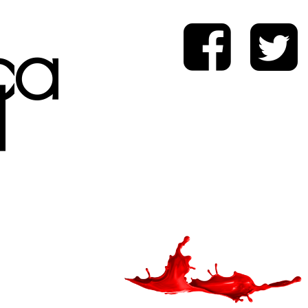
ica
d