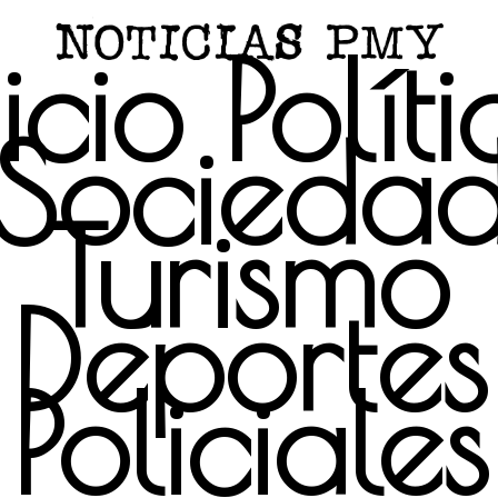
icio
Polít
Socieda
Turismo
Deportes
Policiales