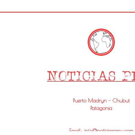
Puerto Madryn - Chubut
Patagonia
Email: info@noticiaspmy.com