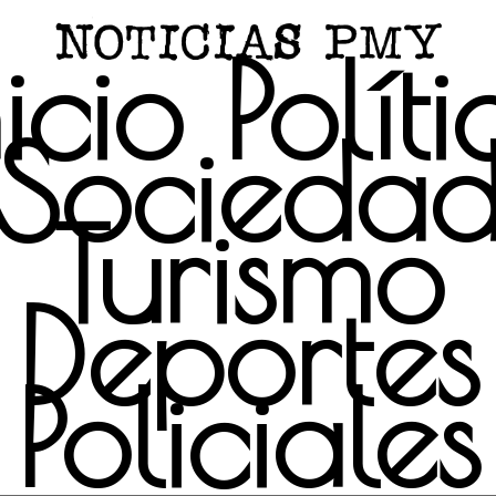
nicio
Políti
Socieda
Turismo
Deportes
Policiales