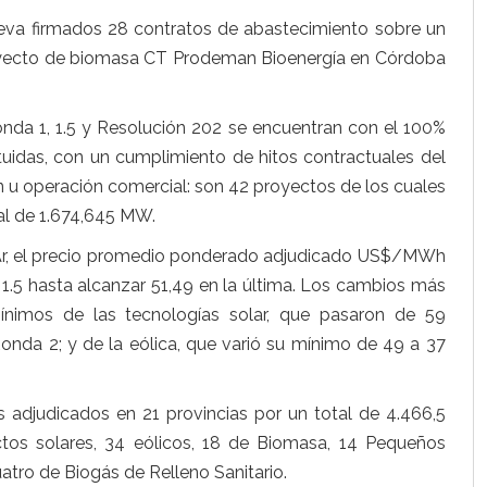
eva firmados 28 contratos de abastecimiento sobre un
royecto de biomasa CT Prodeman Bioenergía en Córdoba
nda 1, 1.5 y Resolución 202 se encuentran con el 100%
tuidas, con un cumplimiento de hitos contractuales del
n u operación comercial: son 42 proyectos de los cuales
al de 1.674,645 MW.
Ar, el precio promedio ponderado adjudicado US$/MWh
 1.5 hasta alcanzar 51,49 en la última. Los cambios más
mínimos de las tecnologías solar, que pasaron de 59
a 2; y de la eólica, que varió su mínimo de 49 a 37
 adjudicados en 21 provincias por un total de 4.466,5
ctos solares, 34 eólicos, 18 de Biomasa, 14 Pequeños
tro de Biogás de Relleno Sanitario.