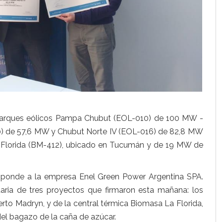
 parques eólicos Pampa Chubut (EOL-010) de 100 MW -
020) de 57,6 MW y Chubut Norte IV (EOL-016) de 82,8 MW
a Florida (BM-412), ubicado en Tucumán y de 19 MW de
sponde a la empresa Enel Green Power Argentina SPA.
taria de tres proyectos que firmaron esta mañana: los
erto Madryn, y de la central térmica Biomasa La Florida,
 del bagazo de la caña de azúcar.