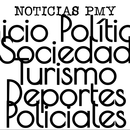
nicio
Políti
Socieda
Turismo
Deportes
Policiales