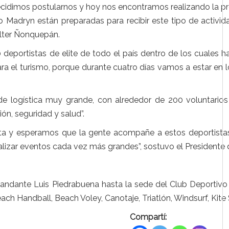
idimos postularnos y hoy nos encontramos realizando la pr
o Madryn están preparadas para recibir este tipo de activid
lter Ñonquepán.
deportistas de elite de todo el país dentro de los cuales h
ra el turismo, porque durante cuatro días vamos a estar en 
o de logística muy grande, con alrededor de 200 voluntari
ón, seguridad y salud”.
tuita y esperamos que la gente acompañe a estos deportist
lizar eventos cada vez más grandes”, sostuvo el Presidente
omandante Luis Piedrabuena hasta la sede del Club Deport
ch Handball, Beach Voley, Canotaje, Triatlón, Windsurf, Kite
Compartí: