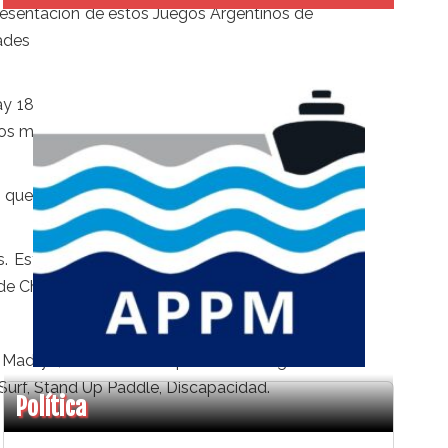
esentación de estos Juegos Argentinos de
ades nacionales”, sostuvo el presidente de
ay 18 deportistas olímpicos. Además de la
los medios nacionales, con trasmisiones en
os que estaremos trabajando durante cada
as. Estamos seguros de que va a haber un
 de Chubut Deportes.
ivo Madryn, en donde competirán en Aguas
 Surf, Stand Up Paddle, Discapacidad.
Política