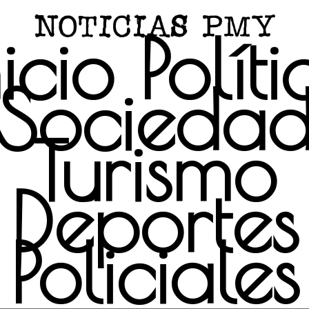
nicio
Políti
Socieda
Turismo
Deportes
Policiales