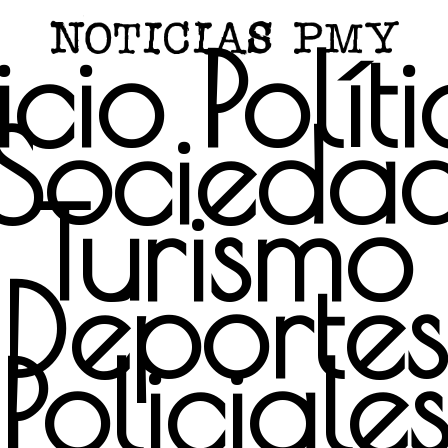
icio
Polít
Socieda
Turismo
Deportes
Policiale