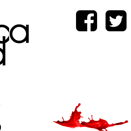
ica
d
s