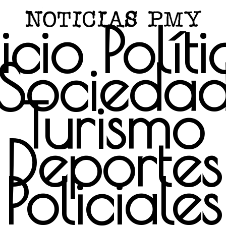
icio
Polít
Socieda
Turismo
Deportes
Policiales