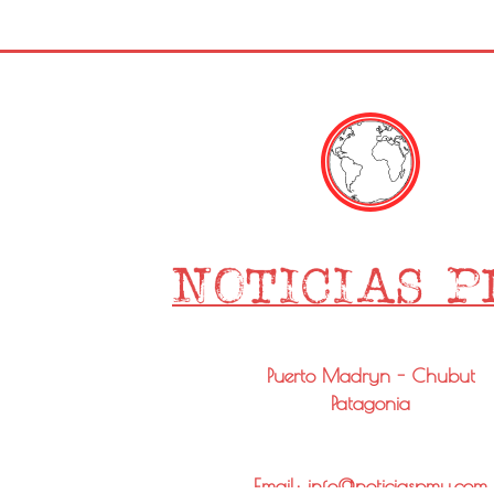
Puerto Madryn - Chubut
Patagonia
Email: info@noticiaspmy.com