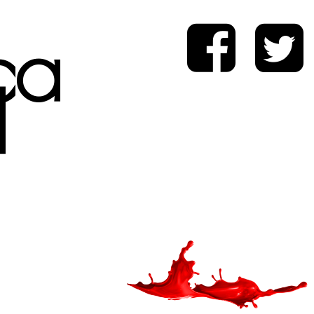
ica
d