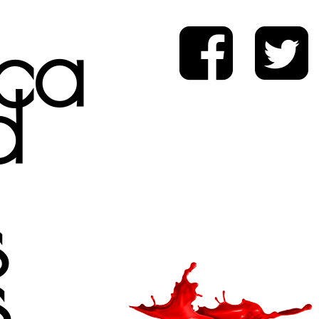
ica
d
s
s