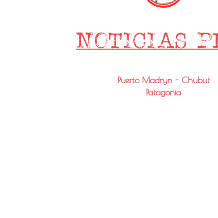
Puerto Madryn - Chubut
Patagonia
Email: info@noticiaspmy.com