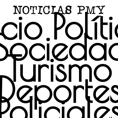
icio
Polít
Socieda
Turismo
Deporte
Policiale