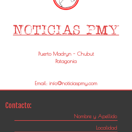
Puerto Madryn - Chubut
Patagonia
Email: info@noticiaspmy.com
Contacto: