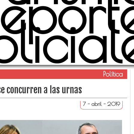
eport
olicial
Política
e concurren a las urnas
7 - abril - 2019