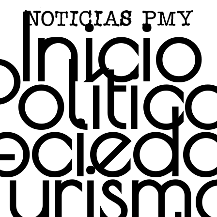
Inicio
Polític
ocied
Turism