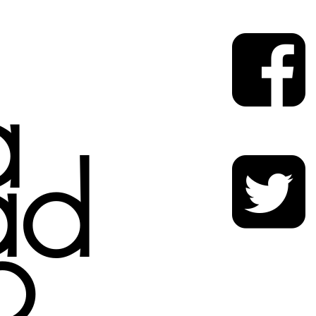
a
ad
o