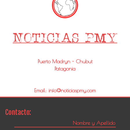
Puerto Madryn - Chubut
Patagonia
Email: info@noticiaspmy.com
Contacto: