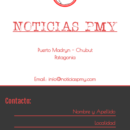
Puerto Madryn - Chubut
Patagonia
Email: info@noticiaspmy.com
Contacto: