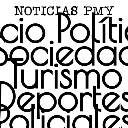
icio
Polít
Socieda
Turismo
Deporte
Policiale