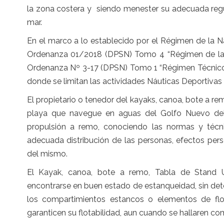
la zona costera y siendo menester su adecuada regu
mar.
En el marco a lo establecido por el Régimen de la N
Ordenanza 01/2018 (DPSN) Tomo 4 “Régimen de las a
Ordenanza Nº 3-17 (DPSN) Tomo 1 “Régimen Técnico 
donde se limitan las actividades Náuticas Deportivas
El propietario o tenedor del kayaks, canoa, bote a re
playa que navegue en aguas del Golfo Nuevo de
propulsión a remo, conociendo las normas y técn
adecuada distribución de las personas, efectos pe
del mismo.
El Kayak, canoa, bote a remo, Tabla de Stand U
encontrarse en buen estado de estanqueidad, sin dete
los compartimientos estancos o elementos de flotab
garanticen su flotabilidad, aun cuando se hallaren c