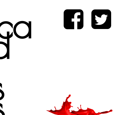
ica
d
s
s