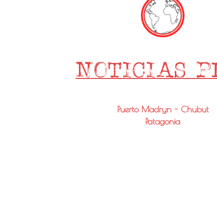
Puerto Madryn - Chubut
Patagonia
Email: info@noticiaspmy.com