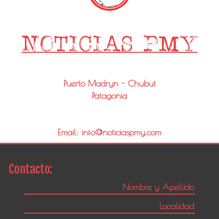
Puerto Madryn - Chubut
Patagonia
Email: info@noticiaspmy.com
Contacto: